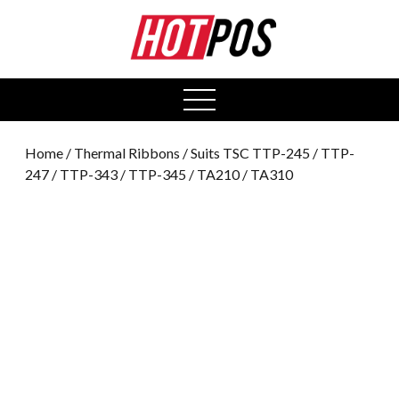
0
open
menu
Home
/
Thermal Ribbons
/ Suits TSC TTP-245 / TTP-
247 / TTP-343 / TTP-345 / TA210 / TA310