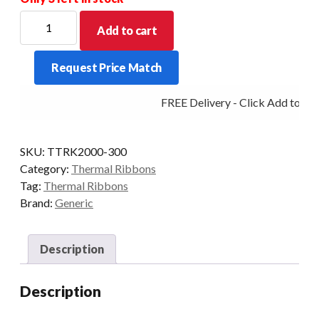
Suits
Add to cart
TSC
TTP-
Request Price Match
245
/
FREE Delivery - Click Add to Car
TTP-
247
/
SKU:
TTRK2000-300
TTP-
Category:
Thermal Ribbons
343
Tag:
Thermal Ribbons
/
Brand:
Generic
TTP-
345
/
Description
TA210
/
Description
TA310
quantity