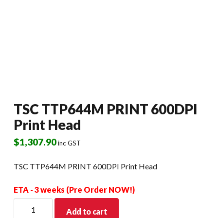
TSC TTP644M PRINT 600DPI
Print Head
$
1,307.90
inc GST
TSC TTP644M PRINT 600DPI Print Head
ETA - 3 weeks (Pre Order NOW!)
TSC
Add to cart
TTP644M