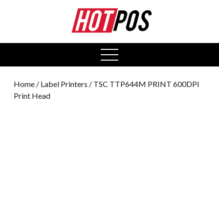
0
open
menu
Home
/
Label Printers
/ TSC TTP644M PRINT 600DPI
Print Head