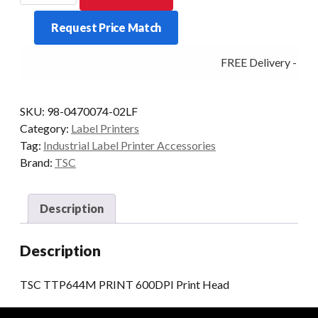
PRINT
Request Price Match
600DPI
Print
FREE Delivery - Clic
Head
quantity
SKU:
98-0470074-02LF
Category:
Label Printers
Tag:
Industrial Label Printer Accessories
Brand:
TSC
Description
Description
TSC TTP644M PRINT 600DPI Print Head