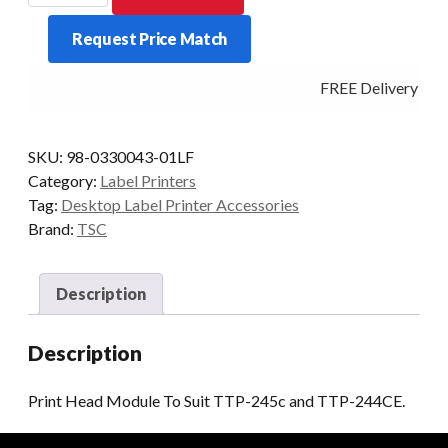
Module
Request Price Match
To
Suit
FREE Delivery - Cl
TTP-
245c
and
SKU:
98-0330043-01LF
TTP-
Category:
Label Printers
244CE.
Tag:
Desktop Label Printer Accessories
quantity
Brand:
TSC
Description
Description
Print Head Module To Suit TTP-245c and TTP-244CE.