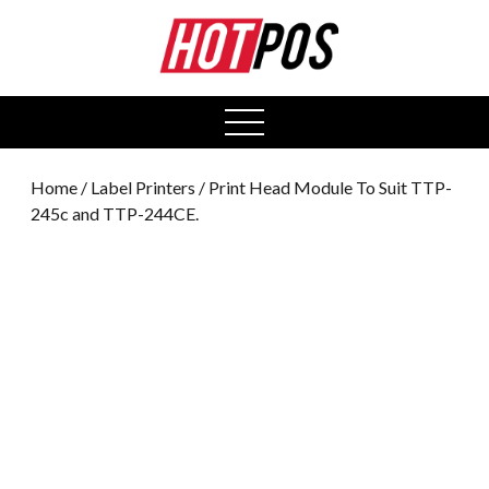
0
open
menu
Home
/
Label Printers
/ Print Head Module To Suit TTP-
245c and TTP-244CE.