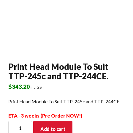
Print Head Module To Suit
TTP-245c and TTP-244CE.
$
343.20
inc GST
Print Head Module To Suit TTP-245c and TTP-244CE.
ETA - 3 weeks (Pre Order NOW!)
Print
Add to cart
Head