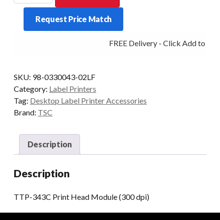
Print
Request Price Match
Head
Module
FREE Delivery - Click Add to Car
(300
dpi)
quantity
SKU:
98-0330043-02LF
Category:
Label Printers
Tag:
Desktop Label Printer Accessories
Brand:
TSC
Description
Description
TTP-343C Print Head Module (300 dpi)