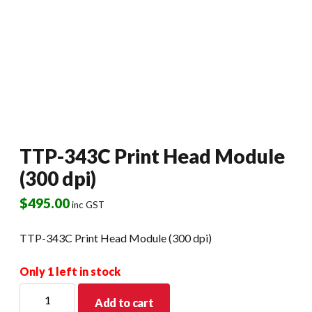
TTP-343C Print Head Module
(300 dpi)
$
495.00
inc GST
TTP-343C Print Head Module (300 dpi)
Only 1 left in stock
TTP-
Add to cart
343C